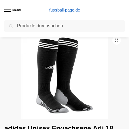
fussball-page.de
MENU
Suchen
Start
Stutzen Produkte
adidas Unisex Erwachsene Adi 18 Socks, black/White, 27-30
/
/
adidas Unisex Erwachsene Adi 18