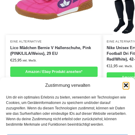
EINE ALTERNATIVE
EINE ALTERNATI
Lico Mädchen Bernie V Hallenschuhe, Pink
Nike Unisex Er
(PINK/LILA/Weiss), 29 EU
Football Dri Fi
Red/White), 42-
€
25,95
inkl. MwSt.
€
11,95
inkl. MwSt.
Amazon / Ebay Produkt ansehen*
Amazon
Zustimmung verwalten
Um dir ein optimales Erlebnis zu bieten, verwenden wir Technologien wie
Cookies, um Geräteinformationen zu speichern und/oder darauf
zuzugreifen. Wenn du diesen Technologien zustimmst, können wir Daten
Informationen:
wie das Surfverhalten oder eindeutige IDs auf dieser Website verarbeiten.
Wenn du deine Zustimmung nicht erteilst oder zurückziehst, können
Datenschutzerklärung
bestimmte Merkmale und Funktionen beeinträchtigt werden.
Cookie-Richtlinie (EU)