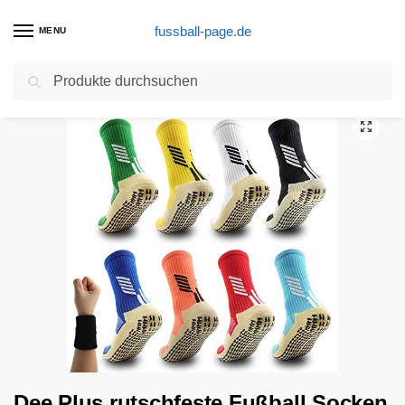
fussball-page.de
MENU
Suchen
Start
Stutzen Produkte
Dee Plus rutschfeste Fußball Socken Basketballsocken/Yoga Socken Noppen Sohle Damen & Herren Socken Anti Rutsch Sportsocken Grip Fußballsocken Tape Fussball Socken (Schwarz Weiß Rot Gelb Blau Grün)
/
/
Dee Plus rutschfeste Fußball Socken