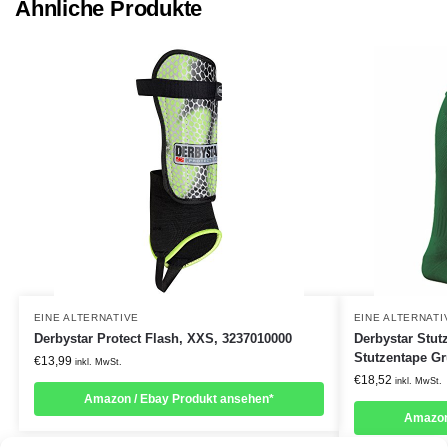
Ähnliche Produkte
EINE ALTERNATIVE
EINE ALTERNATI
Derbystar Protect Flash, XXS, 3237010000
Derbystar Stut
Stutzentape Gr
€
13,99
inkl. MwSt.
€
18,52
inkl. MwSt.
Amazon / Ebay Produkt ansehen*
Amazon