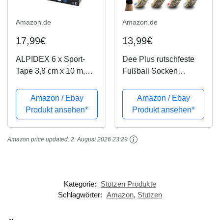
Amazon.de
Amazon.de
17,99€
13,99€
ALPIDEX 6 x Sport-
Dee Plus rutschfeste
Tape 3,8 cm x 10 m,
Fußball Socken
Farbe:schwarz
Basketballsocken/Yoga
Socken Noppen Sohle
Amazon / Ebay
Amazon / Ebay
Damen & Herren
Produkt ansehen*
Produkt ansehen*
Socken Anti Rutsch
Sportsocken Grip
Amazon price updated:
2. August 2026 23:29
Fußballsocken Tape
Fussball...
Kategorie:
Stutzen Produkte
Schlagwörter:
Amazon
,
Stutzen