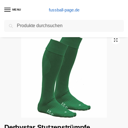
fussball-page.de
MENU
Suchen
Start
Eine Alternative
Derbystar Stutzenstrümpfe Advantage + Stutzentape Grün Gr. 37-41
/
/
Derbystar Stutzenstrümpfe