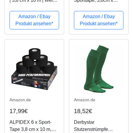
| 3,8 cm x 10 m | Weiß |
Sporttape, 3,8cm x
Tapeverband |
10m, weiß
Sporttape
Amazon / Ebay
Amazon / Ebay
Produkt ansehen*
Produkt ansehen*
Amazon.de
Amazon.de
17,99€
18,52€
ALPIDEX 6 x Sport-
Derbystar
Tape 3,8 cm x 10 m,
Stutzenstrümpfe