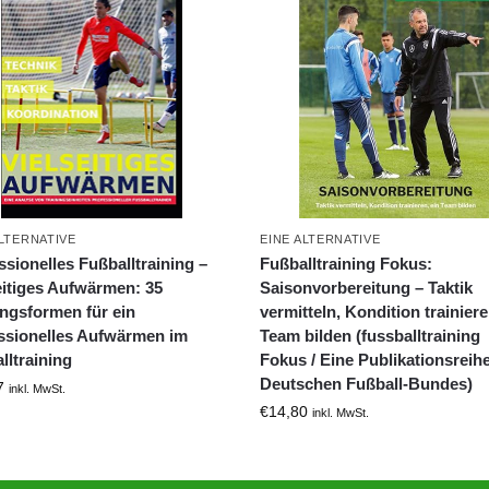
ALTERNATIVE
EINE ALTERNATIVE
ssionelles Fußballtraining –
Fußballtraining Fokus:
eitiges Aufwärmen: 35
Saisonvorbereitung – Taktik
ingsformen für ein
vermitteln, Kondition trainiere
ssionelles Aufwärmen im
Team bilden (fussballtraining
lltraining
Fokus / Eine Publikationsreih
Deutschen Fußball-Bundes)
7
inkl. MwSt.
€
14,80
inkl. MwSt.