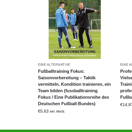
EINE ALTERNATIVE
EINE 
Fußballtraining Fokus:
Profe
Saisonvorbereitung – Taktik
Viels
vermitteln, Kondition trainieren, ein
Train
Team bilden (fussballtraining
profe
Fokus / Eine Publikationsreihe des
Fußba
Deutschen Fußball-Bundes)
€
14,8
€
5,63
inkl. MwSt.