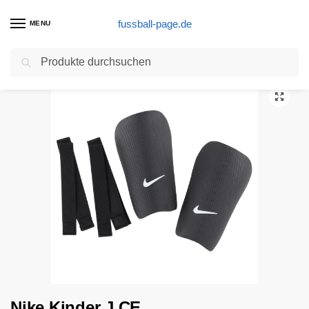
fussball-page.de
MENU
Suchen
Start
Schienbeinschoner Produkte
Nike Kinder J CE Schienbeinschoner, Black/White, L/170-180 cm
/
/
Nike Kinder J CE