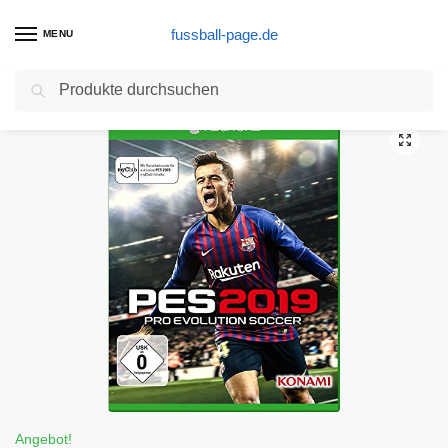
fussball-page.de
MENU
Suchen
Start
Fußball Produkte
PES 2019 [Xbox One]
/
/
Angebot!