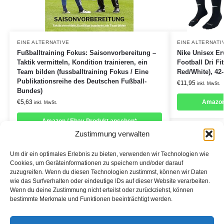
EINE ALTERNATIVE
EINE ALTERNATI
Fußballtraining Fokus: Saisonvorbereitung –
Nike Unisex Er
Taktik vermitteln, Kondition trainieren, ein
Football Dri Fi
Team bilden (fussballtraining Fokus / Eine
Red/White), 42-
Publikationsreihe des Deutschen Fußball-
€
11,95
inkl. MwSt.
Bundes)
€
5,63
Amazon
inkl. MwSt.
Amazon / Ebay Produkt ansehen*
Zustimmung verwalten
Um dir ein optimales Erlebnis zu bieten, verwenden wir Technologien wie
Cookies, um Geräteinformationen zu speichern und/oder darauf
zuzugreifen. Wenn du diesen Technologien zustimmst, können wir Daten
Informationen:
wie das Surfverhalten oder eindeutige IDs auf dieser Website verarbeiten.
Wenn du deine Zustimmung nicht erteilst oder zurückziehst, können
Datenschutzerklärung
bestimmte Merkmale und Funktionen beeinträchtigt werden.
Cookie-Richtlinie (EU)