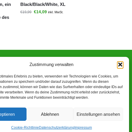
n, ein
Black/Black/White, XL
€
14,09
€
19,99
inkl. MwSt.
e des
Zustimmung verwalten
n-Partner verdiene ich an qualifizierten Käufen.
ptimales Erlebnis zu bieten, verwenden wir Technologien wie Cookies, um
mationen zu speichern und/oder darauf zuzugreifen. Wenn du diesen
 zustimmst, können wir Daten wie das Surfverhalten oder eindeutige IDs auf
te verarbeiten. Wenn du deine Zustimmung nicht erteilst oder zurückziehst,
immte Merkmale und Funktionen beeinträchtigt werden.
eptieren
Ablehnen
Einstellungen ansehen
2023 – Alle Rechte vorbehalten
Cookie-Richtlinie
Datenschutzerklärung
Impressum