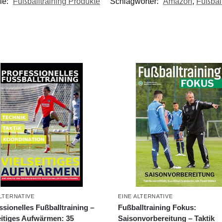
ie:
Fußballtraining Produkte
Schlagwörter:
Amazon
,
Fußball
ALTERNATIVE
EINE ALTERNATIVE
ssionelles Fußballtraining –
Fußballtraining Fokus:
eitiges Aufwärmen: 35
Saisonvorbereitung – Taktik