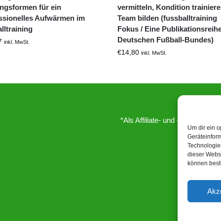
ingsformen für ein
vermitteln, Kondition trainiere
ssionelles Aufwärmen im
Team bilden (fussballtraining
lltraining
Fokus / Eine Publikationsreih
Deutschen Fußball-Bundes)
7
inkl. MwSt.
€
14,80
inkl. MwSt.
*Als Affiliate- und -Ebay/Amazo
Um dir ein o
Geräteinfor
Technologien
dieser Websi
können best
Akz