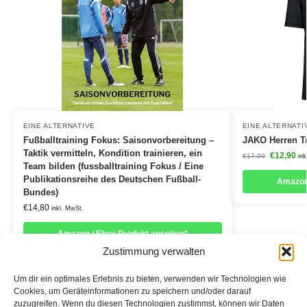
EINE ALTERNATIVE
EINE ALTERNATI
Fußballtraining Fokus: Saisonvorbereitung –
JAKO Herren T
Taktik vermitteln, Kondition trainieren, ein
€
12,90
€
17,99
ink
Team bilden (fussballtraining Fokus / Eine
Publikationsreihe des Deutschen Fußball-
Amazon
Bundes)
€
14,80
inkl. MwSt.
Amazon / Ebay Produkt ansehen*
Zustimmung verwalten
Um dir ein optimales Erlebnis zu bieten, verwenden wir Technologien wie
Cookies, um Geräteinformationen zu speichern und/oder darauf
zuzugreifen. Wenn du diesen Technologien zustimmst, können wir Daten