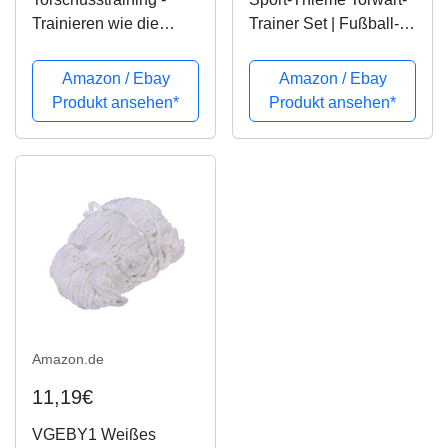
Trainieren wie die
Trainer Set | Fußball-
Profis!
Torwarttraining für
Sprungkraft,
Amazon / Ebay
Amazon / Ebay
Schnellkraft |
Produkt ansehen*
Produkt ansehen*
Hochelastische
Gummiseile, Hüftgurt,
Karabiner, Netztasche
|...
Amazon.de
11,19€
VGEBY1 Weißes