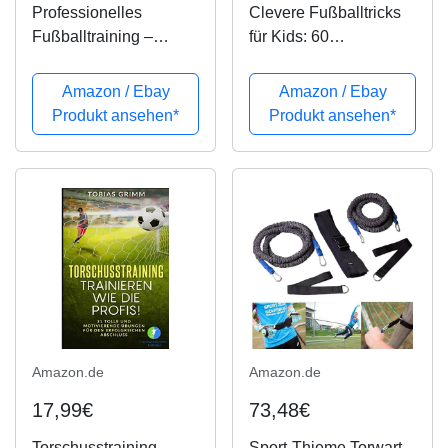
Professionelles
Clevere Fußballtricks
Fußballtraining –
für Kids: 60
Technisch-Taktisches
Geheimnisse,
Torschusstraining: Die
Strategien, Techniken
Amazon / Ebay
Amazon / Ebay
30 beliebtesten
Produkt ansehen*
Produkt ansehen*
Torschussübungen der
Profitrainer - Eine
Analyse von...
Amazon.de
Amazon.de
17,99€
73,48€
Torschusstraining -
Sport-Thieme Torwart-