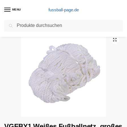
fussball-page.de
MENU
Suchen
Start
Fußballtraining Produkte
VGEBY1 Weißes Fußballnetz, großes Fußballtrainings-Tornetz für das Fußballspiel-Wettkampftraining(6X4FT)
/
/
VGEBY1 Weißes Fußballnetz, großes