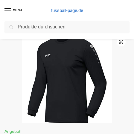
fussball-page.de
MENU
Suchen
Start
Torwart Produkte
JAKO Herren Trikot Team LA, schwarz, XL
/
/
Angebot!