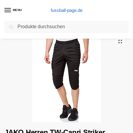
fussball-page.de
MENU
Suchen
Start
Eine Alternative
JAKO Herren TW-Capri Striker, schwarz, M
/
/
JAKO Herren TW-Capri Striker,