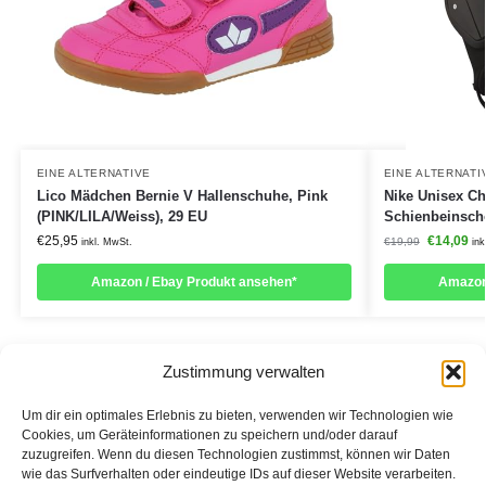
EINE ALTERNATIVE
EINE ALTERNATI
Lico Mädchen Bernie V Hallenschuhe, Pink
Nike Unisex Ch
(PINK/LILA/Weiss), 29 EU
Schienbeinscho
€
25,95
€
14,09
€
19,99
inkl. MwSt.
ink
Amazon / Ebay Produkt ansehen*
Amazon
Zustimmung verwalten
Um dir ein optimales Erlebnis zu bieten, verwenden wir Technologien wie
Cookies, um Geräteinformationen zu speichern und/oder darauf
zuzugreifen. Wenn du diesen Technologien zustimmst, können wir Daten
Informationen:
wie das Surfverhalten oder eindeutige IDs auf dieser Website verarbeiten.