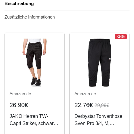
Beschreibung
Zusätzliche Informationen
-24%
Amazon.de
Amazon.de
26,90€
22,76€
29,99€
JAKO Herren TW-
Derbystar Torwarthose
Capri Striker, schwarz,
Sven Pro 3/4, M,
M
schwarz, 6675040200