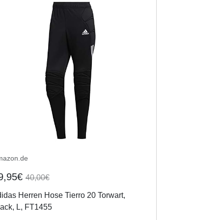
mazon.de
9,95€
40,00€
idas Herren Hose Tierro 20 Torwart,
ack, L, FT1455