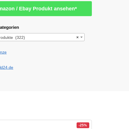
azon / Ebay Produkt ansehen*
ategorien
rodukte (322)
×
-25%