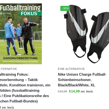
-30%
ALTERNATIVE
EINE ALTERNATIVE
lltraining Fokus:
Nike Unisex Charge Fußball-
nvorbereitung – Taktik
Schienbeinschoner,
teln, Kondition trainieren, ein
Black/Black/White, XL
bilden (fussballtraining
€
14,09
€
19,99
inkl. MwSt.
 / Eine Publikationsreihe des
chen Fußball-Bundes)
0
inkl. MwSt.