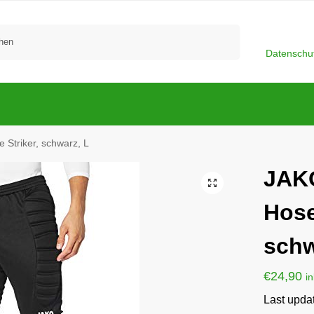
Suchen
Datenschu
Striker, schwarz, L
JAK
Hose
schw
€
24,90
i
Last upda