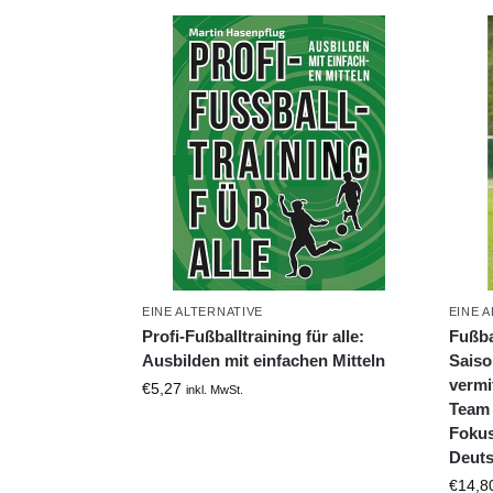
EINE ALTERNATIVE
EINE 
Profi-Fußballtraining für alle:
Fußba
Ausbilden mit einfachen Mitteln
Saiso
vermit
€
5,27
inkl. MwSt.
Team 
Fokus
Deuts
€
14,8